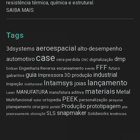
resistência térmica, química e estrutural.
SAIBA MAIS
Tags
aeroespacial
3dsystems
alto-desempenho
case
automotivo
dmp
cera-perdida
digitalização
CNC
FFF
Engenharia Reversa
escaneamento
futuro
EinScan
evento
guia
industrial
Impressora 3D produção
gabaritos
lançamento
Intamsys
joias
Inspeção
institucional
materiais
Metal
MANUFATURA
manufatura aditiva
Laser
PEEK
Multifuncional
ortopedia
personalização
nylon
pesquisa
Produção
prototipagem
planejamento cirurgico
portátil
pós-
snapmaker
SLS
Solidworks
processamento
shining3d
tendências