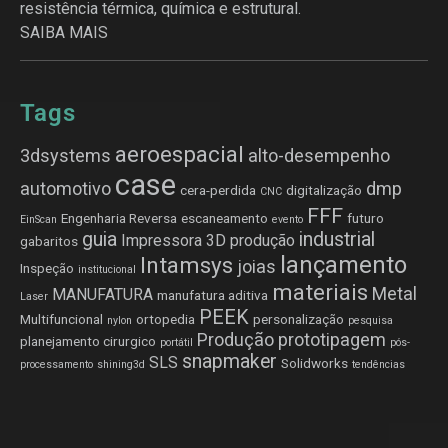
resistência térmica, química e estrutural.
SAIBA MAIS
Tags
aeroespacial
3dsystems
alto-desempenho
case
automotivo
dmp
cera-perdida
digitalização
CNC
FFF
Engenharia Reversa
escaneamento
futuro
EinScan
evento
guia
industrial
Impressora 3D produção
gabaritos
lançamento
Intamsys
joias
Inspeção
institucional
materiais
Metal
MANUFATURA
manufatura aditiva
Laser
PEEK
Multifuncional
ortopedia
personalização
nylon
pesquisa
Produção
prototipagem
planejamento cirurgico
portátil
pós-
snapmaker
SLS
Solidworks
processamento
shining3d
tendências