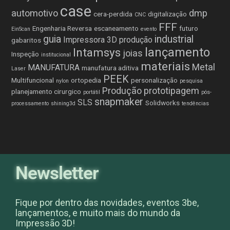
case
automotivo
dmp
cera-perdida
digitalização
CNC
FFF
Engenharia Reversa
escaneamento
futuro
EinScan
evento
guia
industrial
Impressora 3D produção
gabaritos
lançamento
Intamsys
joias
Inspeção
institucional
materiais
Metal
MANUFATURA
manufatura aditiva
Laser
PEEK
Multifuncional
ortopedia
personalização
nylon
pesquisa
Produção
prototipagem
planejamento cirurgico
portátil
pós-
snapmaker
SLS
Solidworks
processamento
shining3d
tendências
Newsletter
Fique por dentro das novidades, eventos 3be,
lançamentos, e muito mais do mundo da
Impressão 3D!