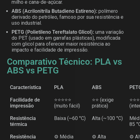
milho e cana-de-açúcar.
ABS (Acrilonitrila Butadieno Estireno):
polímero
derivado do petróleo, famoso por sua resistência e
uso industrial.
PETG (Polietileno Tereftalato Glicol):
uma variação
do PET (usado em garrafas plásticas), modificada
com glicol para oferecer maior resistência ao
impacto e facilidade de impressão.
Comparativo Técnico: PLA vs
ABS vs PETG
Característica
PLA
ABS
PET
Facilidade de
⭐⭐⭐⭐⭐
⭐⭐ (exige
⭐⭐⭐
impressão
(muito fácil)
prática)
(int
Resistência
Baixa (~60 °C)
Alta (~100 °C)
Médi
térmica
85 °
Resistência
⚙️ Média
⚙️ Alta
⚙️ Al