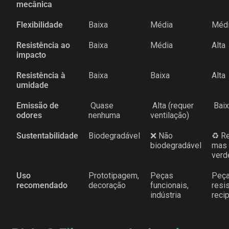
mecânica
Flexibilidade
Baixa
Média
Médi
Resistência ao
Baixa
Média
Alta
impacto
Resistência à
Baixa
Baixa
Alta
umidade
Emissão de
️ Quase
️ Alta (requer
️ Bai
odores
nenhuma
ventilação)
Sustentabilidade
Biodegradável
❌ Não
♻️ Re
biodegradável
mas
verd
Uso
Prototipagem,
Peças
Peç
recomendado
decoração
funcionais,
resi
indústria
reci