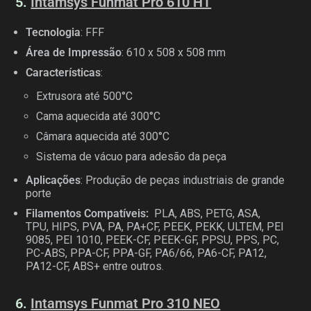
5.
Intamsys Funmat Pro 610 HT
Tecnologia
: FFF
Área de Impressão
: 610 x 508 x 508 mm
Características
:
Extrusora até 500°C
Cama aquecida até 300°C
Câmara aquecida até 300°C
Sistema de vácuo para adesão da peça
Aplicações
: Produção de peças industriais de grande
porte
Filamentos Compatíveis:
PLA, ABS, PETG, ASA,
TPU, HIPS, PVA, PA, PA+CF, PEEK, PEKK, ULTEM, PEI
9085, PEI 1010, PEEK-CF, PEEK-GF, PPSU, PPS, PC,
PC-ABS, PPA-CF, PPA-GF, PA6/66, PA6-CF, PA12,
PA12-CF, ABS+ entre outros.
6.
Intamsys Funmat Pro 310 NEO