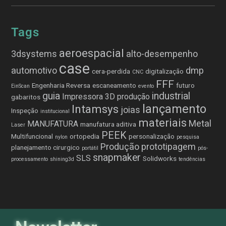
Tags
aeroespacial
3dsystems
alto-desempenho
case
automotivo
dmp
cera-perdida
digitalização
CNC
FFF
Engenharia Reversa
escaneamento
futuro
EinScan
evento
guia
industrial
Impressora 3D produção
gabaritos
lançamento
Intamsys
joias
Inspeção
institucional
materiais
Metal
MANUFATURA
manufatura aditiva
Laser
PEEK
Multifuncional
ortopedia
personalização
nylon
pesquisa
Produção
prototipagem
planejamento cirurgico
portátil
pós-
snapmaker
SLS
Solidworks
processamento
shining3d
tendências