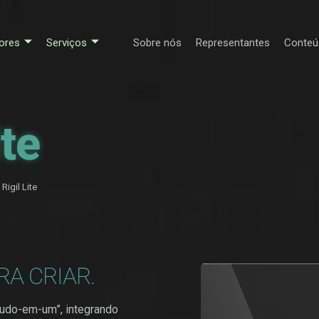
ores
Serviços
Sobre nós
Representantes
Conteú
ite
Rigil Lite
RA CRIAR.
tudo-em-um”, integrando