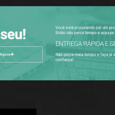
Você está procurando por um pro
 seu!
Então não perca tempo e acesse 
ENTREGA RÁPIDA E S
 Agora
Não perca mais tempo e faça já
confiança!