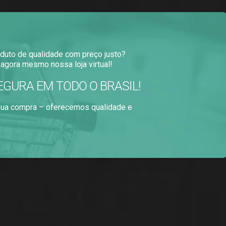
duto de qualidade com preço justo?
agora mesmo nossa loja virtual!
EGURA EM TODO O BRASIL!
 sua compra – oferecemos qualidade e