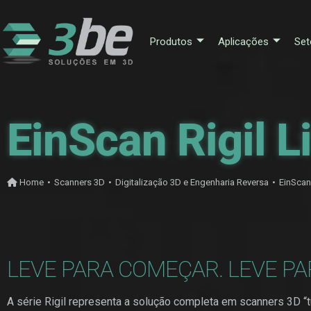
Produtos
Aplicações
Set
EinScan Rigil L
Home
•
Scanners 3D
•
Digitalização 3D e Engenharia Reversa
•
EinScan 
LEVE PARA COMEÇAR. LEVE PA
A série Rigil representa a solução completa em scanners 3D “