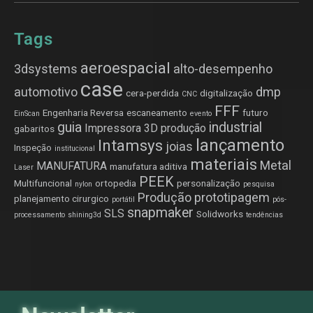
Tags
aeroespacial
3dsystems
alto-desempenho
case
automotivo
dmp
cera-perdida
digitalização
CNC
FFF
Engenharia Reversa
escaneamento
futuro
EinScan
evento
guia
industrial
Impressora 3D produção
gabaritos
lançamento
Intamsys
joias
Inspeção
institucional
materiais
Metal
MANUFATURA
manufatura aditiva
Laser
PEEK
Multifuncional
ortopedia
personalização
nylon
pesquisa
Produção
prototipagem
planejamento cirurgico
portátil
pós-
snapmaker
SLS
Solidworks
processamento
shining3d
tendências