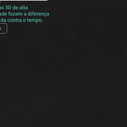
0
s 3D de alta
ade fazem a diferença
ida contra o tempo.
s