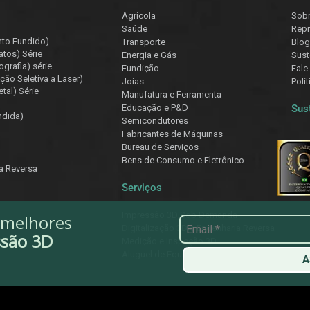
Agrícola
Sob
Saúde
Repr
nto Fundido)
Transporte
Blog
atos) Série
Energia e Gás
Sust
ografia) série
Fundição
Fale
ção Seletiva a Laser)
Joias
Polí
tal) Série
Manufatura e Ferramenta
Educação e P&D
Sus
ndida)
Semicondutores
Fabricantes de Máquinas
Bureau de Serviços
Bens de Consumo e Eletrônico
ia Reversa
Serviços
Impressão 3D Sob Demanda
 melhores
Digitalização 3D e Engenharia Reversa
ssão 3D
Medição e Inspeção 3D
Aluguel de Equipamentos
A