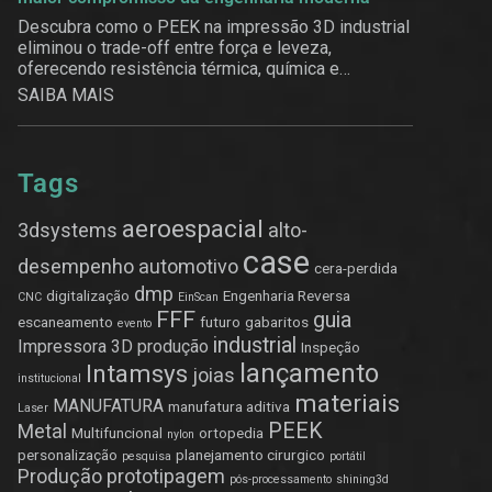
Descubra como o PEEK na impressão 3D industrial
eliminou o trade-off entre força e leveza,
oferecendo resistência térmica, química e
estrutural.
SAIBA MAIS
Tags
aeroespacial
3dsystems
alto-
case
desempenho
automotivo
cera-perdida
dmp
digitalização
Engenharia Reversa
CNC
EinScan
FFF
guia
escaneamento
futuro
gabaritos
evento
industrial
Impressora 3D produção
Inspeção
lançamento
Intamsys
joias
institucional
materiais
MANUFATURA
manufatura aditiva
Laser
PEEK
Metal
Multifuncional
ortopedia
nylon
personalização
planejamento cirurgico
pesquisa
portátil
Produção
prototipagem
pós-processamento
shining3d