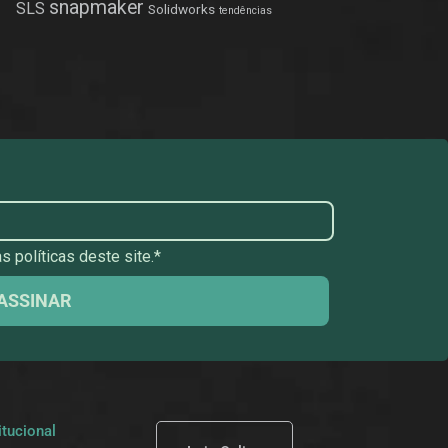
snapmaker
SLS
Solidworks
tendências
 políticas deste site.*
ASSINAR
itucional