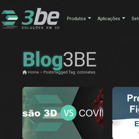
Produtos
Aplicações
Set
Blog
3BE
Home
•
Posts tagged
Tag:
cotonetes