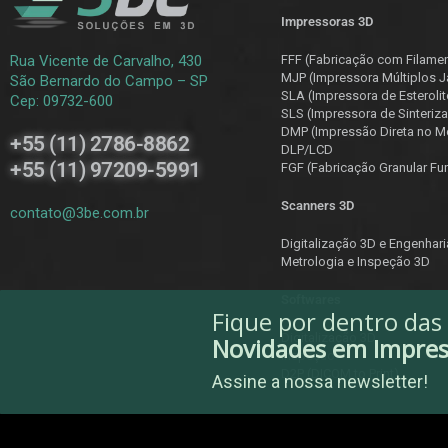
Impressoras 3D
Rua Vicente de Carvalho, 430
FFF (Fabricação com Filame
MJP (Impressora Múltiplos J
São Bernardo do Campo – SP
SLA (Impressora de Esterolit
Cep: 09732-600
SLS (Impressora de Sinteriza
DMP (Impressão Direta no Me
+55 (11) 2786-8862
DLP/LCD
+55 (11) 97209-5991
F
GF (Fabricação Granular Fu
Scanners 3D
contato@3be.com.br
Digitalização 3D e Engenhar
Metrologia e Inspeção 3D
Softwares
Fique por dentro das
Digitalização 3D
Novidades em Impre
Inspeção
D2P (DICOM to Print)
Assine a nossa newsletter!