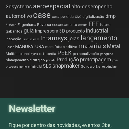
aeroespacial
3dsystems
alto-desempenho
case
automotivo
dmp
cera-perdida
digitalização
CNC
FFF
Engenharia Reversa
escaneamento
futuro
EinScan
evento
guia
industrial
Impressora 3D produção
gabaritos
lançamento
Intamsys
joias
Inspeção
institucional
materiais
Metal
MANUFATURA
manufatura aditiva
Laser
PEEK
Multifuncional
ortopedia
personalização
nylon
pesquisa
Produção
prototipagem
planejamento cirurgico
portátil
pós-
snapmaker
SLS
Solidworks
processamento
shining3d
tendências
Newsletter
Fique por dentro das novidades, eventos 3be,