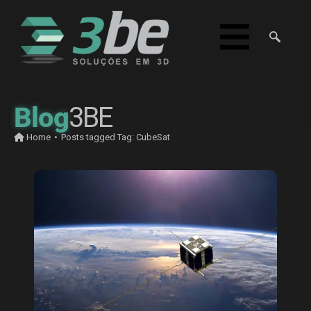
Blog
3BE
Home
•
Posts tagged
Tag:
CubeSat