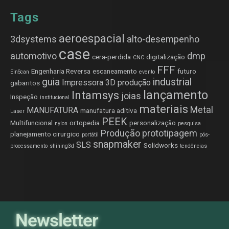
Tags
aeroespacial
3dsystems
alto-desempenho
case
automotivo
dmp
cera-perdida
digitalização
CNC
FFF
Engenharia Reversa
escaneamento
futuro
EinScan
evento
guia
industrial
Impressora 3D produção
gabaritos
lançamento
Intamsys
joias
Inspeção
institucional
materiais
Metal
MANUFATURA
manufatura aditiva
Laser
PEEK
Multifuncional
ortopedia
personalização
nylon
pesquisa
Produção
prototipagem
planejamento cirurgico
portátil
pós-
snapmaker
SLS
Solidworks
processamento
shining3d
tendências
Newsletter