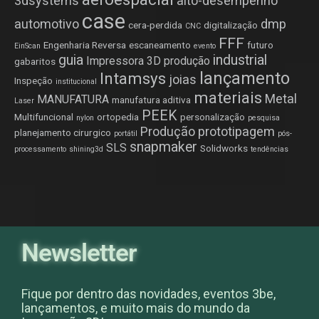
3dsystems
alto-desempenho
case
automotivo
dmp
cera-perdida
digitalização
CNC
FFF
Engenharia Reversa
escaneamento
futuro
EinScan
evento
guia
industrial
Impressora 3D produção
gabaritos
lançamento
Intamsys
joias
Inspeção
institucional
materiais
Metal
MANUFATURA
manufatura aditiva
Laser
PEEK
Multifuncional
ortopedia
personalização
nylon
pesquisa
Produção
prototipagem
planejamento cirurgico
portátil
pós-
snapmaker
SLS
Solidworks
processamento
shining3d
tendências
Newsletter
Fique por dentro das novidades, eventos 3be,
lançamentos, e muito mais do mundo da