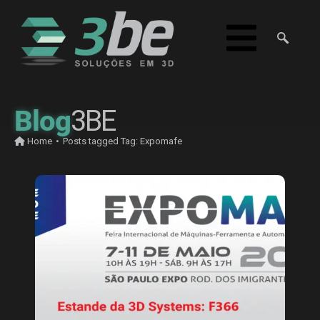
Blog
3BE
Home
•
Posts tagged
Tag:
Expomafe