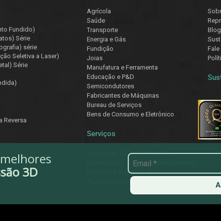
Agrícola
Sob
Saúde
Repr
nto Fundido)
Transporte
Blog
atos) Série
Energia e Gás
Sust
ografia) série
Fundição
Fale
ção Seletiva a Laser)
Joias
Polí
tal) Série
Manufatura e Ferramenta
Educação e P&D
Sus
ndida)
Semicondutores
Fabricantes de Máquinas
Bureau de Serviços
Bens de Consumo e Eletrônico
ia Reversa
Serviços
Impressão 3D Sob Demanda
 melhores
Digitalização 3D e Engenharia Reversa
ssão 3D
Medição e Inspeção 3D
Aluguel de Equipamentos
A