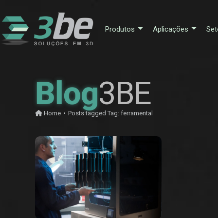
Produtos
Aplicações
Set
Blog
3BE
Home
•
Posts tagged
Tag:
ferramental