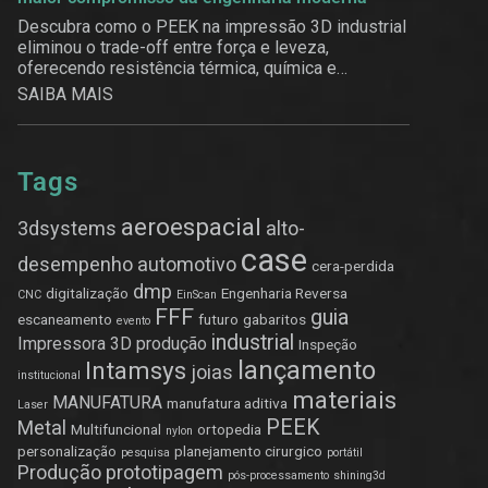
Descubra como o PEEK na impressão 3D industrial
eliminou o trade-off entre força e leveza,
oferecendo resistência térmica, química e
estrutural.
SAIBA MAIS
Tags
aeroespacial
3dsystems
alto-
case
desempenho
automotivo
cera-perdida
dmp
digitalização
Engenharia Reversa
CNC
EinScan
FFF
guia
escaneamento
futuro
gabaritos
evento
industrial
Impressora 3D produção
Inspeção
lançamento
Intamsys
joias
institucional
materiais
MANUFATURA
manufatura aditiva
Laser
PEEK
Metal
Multifuncional
ortopedia
nylon
personalização
planejamento cirurgico
pesquisa
portátil
Produção
prototipagem
pós-processamento
shining3d