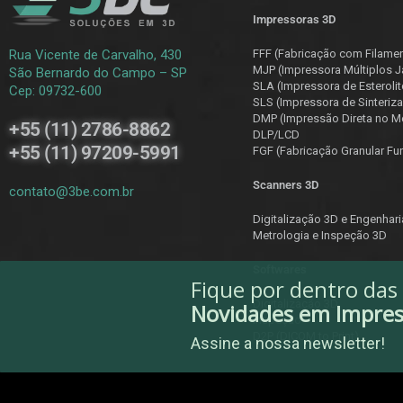
Impressoras 3D
Rua Vicente de Carvalho, 430
FFF (Fabricação com Filame
MJP (Impressora Múltiplos J
São Bernardo do Campo – SP
SLA (Impressora de Esterolit
Cep: 09732-600
SLS (Impressora de Sinteriza
DMP (Impressão Direta no Me
+55 (11) 2786-8862
DLP/LCD
+55 (11) 97209-5991
F
GF (Fabricação Granular Fu
Scanners 3D
contato@3be.com.br
Digitalização 3D e Engenhar
Metrologia e Inspeção 3D
Softwares
Fique por dentro das
Digitalização 3D
Novidades em Impre
Inspeção
D2P (DICOM to Print)
Assine a nossa newsletter!