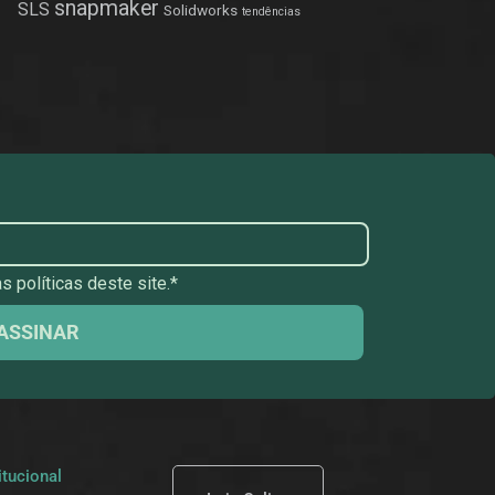
snapmaker
SLS
Solidworks
tendências
 políticas deste site.*
ASSINAR
itucional