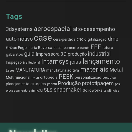
Tags
aeroespacial
3dsystems
alto-desempenho
case
automotivo
dmp
cera-perdida
digitalização
CNC
FFF
Engenharia Reversa
escaneamento
futuro
EinScan
evento
guia
industrial
Impressora 3D produção
gabaritos
lançamento
Intamsys
joias
Inspeção
institucional
materiais
Metal
MANUFATURA
manufatura aditiva
Laser
PEEK
Multifuncional
ortopedia
personalização
nylon
pesquisa
Produção
prototipagem
planejamento cirurgico
portátil
pós-
snapmaker
SLS
Solidworks
processamento
shining3d
tendências