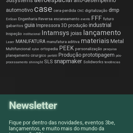
3dsystems
alto-desempenho
case
automotivo
dmp
cera-perdida
digitalização
CNC
FFF
Engenharia Reversa
escaneamento
futuro
EinScan
evento
guia
industrial
Impressora 3D produção
gabaritos
lançamento
Intamsys
joias
Inspeção
institucional
materiais
Metal
MANUFATURA
manufatura aditiva
Laser
PEEK
Multifuncional
ortopedia
personalização
nylon
pesquisa
Produção
prototipagem
planejamento cirurgico
portátil
pós-
snapmaker
SLS
Solidworks
processamento
shining3d
tendências
Newsletter
Fique por dentro das novidades, eventos 3be,
lançamentos, e muito mais do mundo da