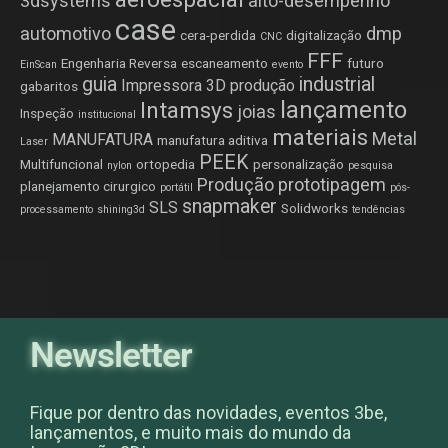
3dsystems
alto-desempenho
case
automotivo
dmp
cera-perdida
digitalização
CNC
FFF
Engenharia Reversa
escaneamento
futuro
EinScan
evento
guia
industrial
Impressora 3D produção
gabaritos
lançamento
Intamsys
joias
Inspeção
institucional
materiais
Metal
MANUFATURA
manufatura aditiva
Laser
PEEK
Multifuncional
ortopedia
personalização
nylon
pesquisa
Produção
prototipagem
planejamento cirurgico
portátil
pós-
snapmaker
SLS
Solidworks
processamento
shining3d
tendências
Newsletter
Fique por dentro das novidades, eventos 3be,
lançamentos, e muito mais do mundo da