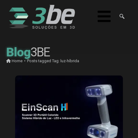
Blog
3BE
Home
•
Posts tagged
Tag:
luz-híbrida