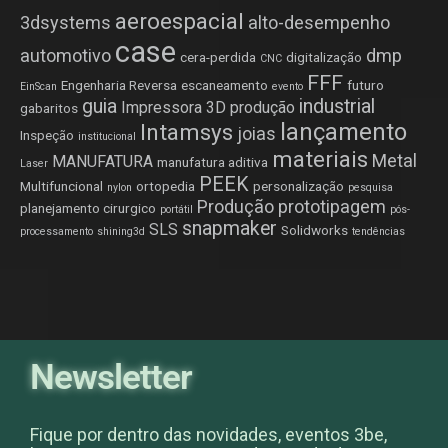
aeroespacial
3dsystems
alto-desempenho
case
automotivo
dmp
cera-perdida
digitalização
CNC
FFF
Engenharia Reversa
escaneamento
futuro
EinScan
evento
guia
industrial
Impressora 3D produção
gabaritos
lançamento
Intamsys
joias
Inspeção
institucional
materiais
Metal
MANUFATURA
manufatura aditiva
Laser
PEEK
Multifuncional
ortopedia
personalização
nylon
pesquisa
Produção
prototipagem
planejamento cirurgico
portátil
pós-
snapmaker
SLS
Solidworks
processamento
shining3d
tendências
Newsletter
Fique por dentro das novidades, eventos 3be,