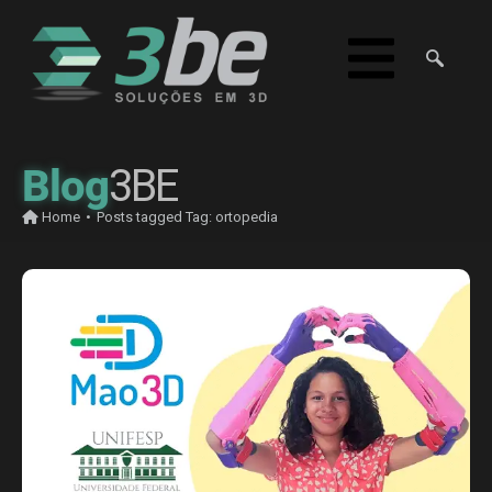
Blog
3BE
Home
•
Posts tagged
Tag:
ortopedia