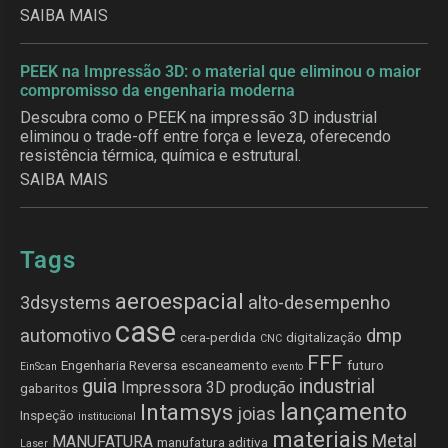
SAIBA MAIS
PEEK na Impressão 3D: o material que eliminou o maior
compromisso da engenharia moderna
Descubra como o PEEK na impressão 3D industrial
eliminou o trade-off entre força e leveza, oferecendo
resistência térmica, química e estrutural.
SAIBA MAIS
Tags
aeroespacial
3dsystems
alto-desempenho
case
automotivo
dmp
cera-perdida
digitalização
CNC
FFF
Engenharia Reversa
escaneamento
futuro
EinScan
evento
guia
industrial
Impressora 3D produção
gabaritos
lançamento
Intamsys
joias
Inspeção
institucional
materiais
Metal
MANUFATURA
manufatura aditiva
Laser