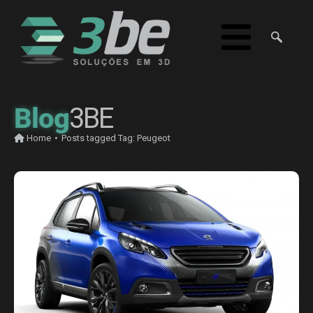
Blog
3BE
Home
•
Posts tagged
Tag:
Peugeot