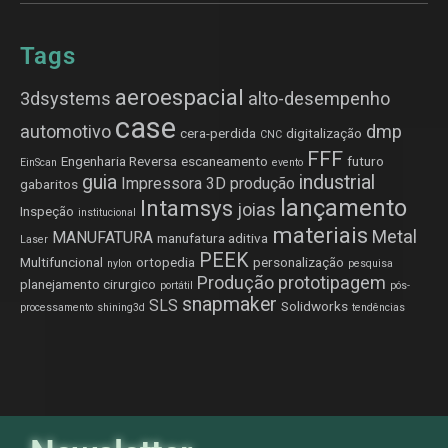
Tags
aeroespacial
3dsystems
alto-desempenho
case
automotivo
dmp
cera-perdida
digitalização
CNC
FFF
Engenharia Reversa
escaneamento
futuro
EinScan
evento
guia
industrial
Impressora 3D produção
gabaritos
lançamento
Intamsys
joias
Inspeção
institucional
materiais
Metal
MANUFATURA
manufatura aditiva
Laser
PEEK
Multifuncional
ortopedia
personalização
nylon
pesquisa
Produção
prototipagem
planejamento cirurgico
portátil
pós-
snapmaker
SLS
Solidworks
processamento
shining3d
tendências