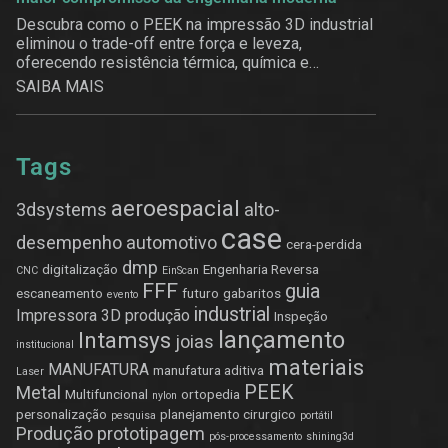
Descubra como o PEEK na impressão 3D industrial
eliminou o trade-off entre força e leveza,
oferecendo resistência térmica, química e
estrutural.
SAIBA MAIS
Tags
aeroespacial
3dsystems
alto-
case
desempenho
automotivo
cera-perdida
dmp
digitalização
Engenharia Reversa
CNC
EinScan
FFF
guia
escaneamento
futuro
gabaritos
evento
industrial
Impressora 3D produção
Inspeção
lançamento
Intamsys
joias
institucional
materiais
MANUFATURA
manufatura aditiva
Laser
PEEK
Metal
Multifuncional
ortopedia
nylon
personalização
planejamento cirurgico
pesquisa
portátil
Produção
prototipagem
pós-processamento
shining3d