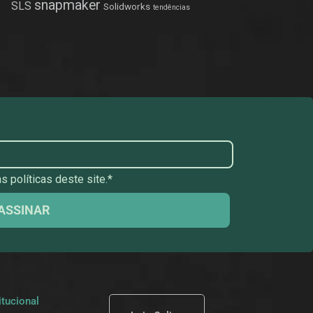
snapmaker
SLS
Solidworks
tendências
 políticas deste site.*
ASSINAR
itucional