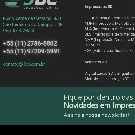
Impressoras 3D
Rua Vicente de Carvalho, 430
FFF (Fabricação com Filame
MJP (Impressora Múltiplos J
São Bernardo do Campo – SP
SLA (Impressora de Esterolit
Cep: 09732-600
SLS (Impressora de Sinteriza
DMP (Impressão Direta no Me
+55 (11) 2786-8862
DLP/LCD
+55 (11) 97209-5991
F
GF (Fabricação Granular Fu
Scanners 3D
contato@3be.com.br
Digitalização 3D e Engenhar
Metrologia e Inspeção 3D
Softwares
Fique por dentro das
Digitalização 3D
Novidades em Impre
Inspeção
D2P (DICOM to Print)
Assine a nossa newsletter!