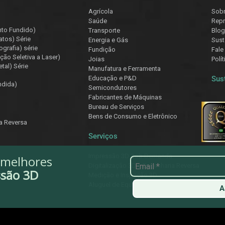
Agrícola
Sob
Saúde
Repr
nto Fundido)
Transporte
Blog
atos) Série
Energia e Gás
Sust
ografia) série
Fundição
Fale
ção Seletiva a Laser)
Joias
Polí
tal) Série
Manufatura e Ferramenta
Educação e P&D
Sus
ndida)
Semicondutores
Fabricantes de Máquinas
Bureau de Serviços
Bens de Consumo e Eletrônico
ia Reversa
Serviços
Impressão 3D Sob Demanda
 melhores
Digitalização 3D e Engenharia Reversa
ssão 3D
Medição e Inspeção 3D
Aluguel de Equipamentos
A