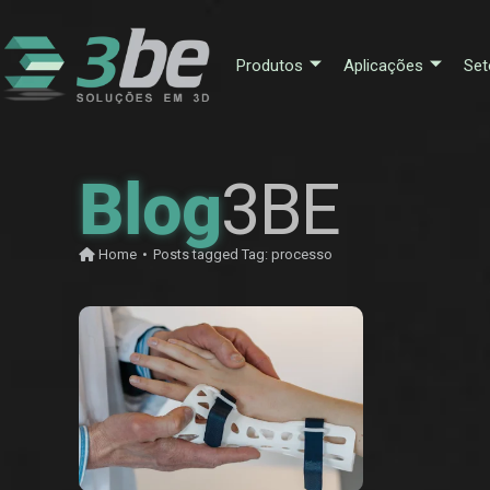
Produtos
Aplicações
Set
Blog
3BE
Home
•
Posts tagged
Tag:
processo