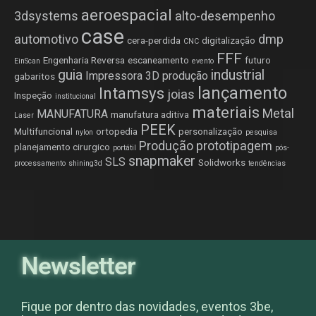
aeroespacial
3dsystems
alto-desempenho
case
automotivo
dmp
cera-perdida
digitalização
CNC
FFF
Engenharia Reversa
escaneamento
futuro
EinScan
evento
guia
industrial
Impressora 3D produção
gabaritos
lançamento
Intamsys
joias
Inspeção
institucional
materiais
Metal
MANUFATURA
manufatura aditiva
Laser
PEEK
Multifuncional
ortopedia
personalização
nylon
pesquisa
Produção
prototipagem
planejamento cirurgico
portátil
pós-
snapmaker
SLS
Solidworks
processamento
shining3d
tendências
Newsletter
Fique por dentro das novidades, eventos 3be,