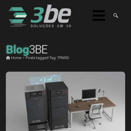
Blog
3BE
Home
•
Posts tagged
Tag:
TPM3D