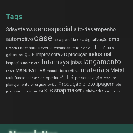
Tags
aeroespacial
3dsystems
alto-desempenho
case
automotivo
dmp
cera-perdida
digitalização
CNC
FFF
Engenharia Reversa
escaneamento
futuro
EinScan
evento
guia
industrial
Impressora 3D produção
gabaritos
lançamento
Intamsys
joias
Inspeção
institucional
materiais
Metal
MANUFATURA
manufatura aditiva
Laser
PEEK
Multifuncional
ortopedia
personalização
nylon
pesquisa
Produção
prototipagem
planejamento cirurgico
portátil
pós-
snapmaker
SLS
Solidworks
processamento
shining3d
tendências