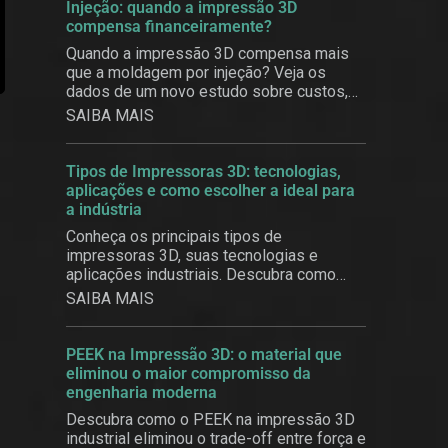
Injeção: quando a impressão 3D
compensa financeiramente?
Quando a impressão 3D compensa mais
que a moldagem por injeção? Veja os
dados de um novo estudo sobre custos,
produtividade e customização em massa.
SAIBA MAIS
Tipos de Impressoras 3D: tecnologias,
aplicações e como escolher a ideal para
a indústria
Conheça os principais tipos de
impressoras 3D, suas tecnologias e
aplicações industriais. Descubra como
escolher a solução ideal com a 3BE.
SAIBA MAIS
PEEK na Impressão 3D: o material que
eliminou o maior compromisso da
engenharia moderna
Descubra como o PEEK na impressão 3D
industrial eliminou o trade-off entre força e