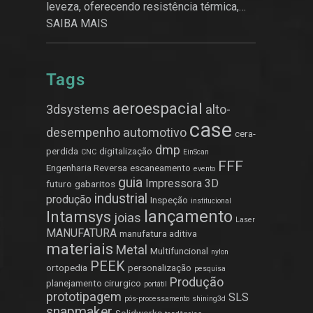
leveza, oferecendo resistência térmica,
química e estrutural.
SAIBA MAIS
Tags
aeroespacial
3dsystems
alto-
case
desempenho
automotivo
cera-
dmp
perdida
digitalização
CNC
EinScan
FFF
Engenharia Reversa
escaneamento
evento
guia
Impressora 3D
futuro
gabaritos
industrial
produção
Inspeção
institucional
lançamento
Intamsys
joias
Laser
MANUFATURA
manufatura aditiva
materiais
Metal
Multifuncional
nylon
PEEK
ortopedia
personalização
pesquisa
Produção
planejamento cirurgico
portátil
prototipagem
SLS
pós-processamento
shining3d
snapmaker