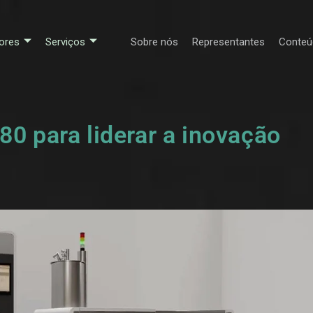
ores
Serviços
Sobre nós
Representantes
Conteú
80 para liderar a inovação