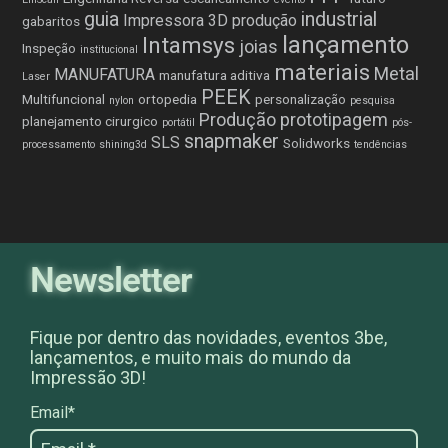
guia
industrial
Impressora 3D produção
gabaritos
lançamento
Intamsys
joias
Inspeção
institucional
materiais
Metal
MANUFATURA
manufatura aditiva
Laser
PEEK
Multifuncional
ortopedia
personalização
nylon
pesquisa
Produção
prototipagem
planejamento cirurgico
portátil
pós-
snapmaker
SLS
Solidworks
processamento
shining3d
tendências
Newsletter
Fique por dentro das novidades, eventos 3be,
lançamentos, e muito mais do mundo da
Impressão 3D!
Email*