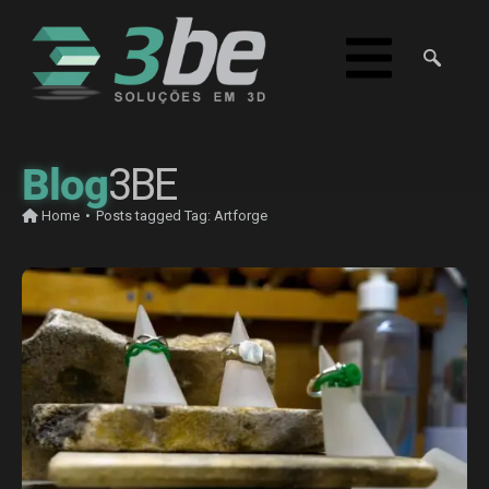
Blog
3BE
Home
•
Posts tagged
Tag:
Artforge