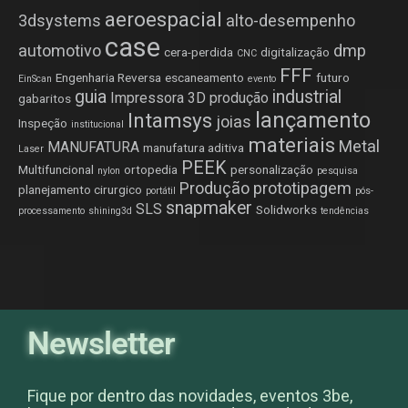
aeroespacial
3dsystems
alto-desempenho
case
automotivo
dmp
cera-perdida
digitalização
CNC
FFF
Engenharia Reversa
escaneamento
futuro
EinScan
evento
guia
industrial
Impressora 3D produção
gabaritos
lançamento
Intamsys
joias
Inspeção
institucional
materiais
Metal
MANUFATURA
manufatura aditiva
Laser
PEEK
Multifuncional
ortopedia
personalização
nylon
pesquisa
Produção
prototipagem
planejamento cirurgico
portátil
pós-
snapmaker
SLS
Solidworks
processamento
shining3d
tendências
Newsletter
Fique por dentro das novidades, eventos 3be,