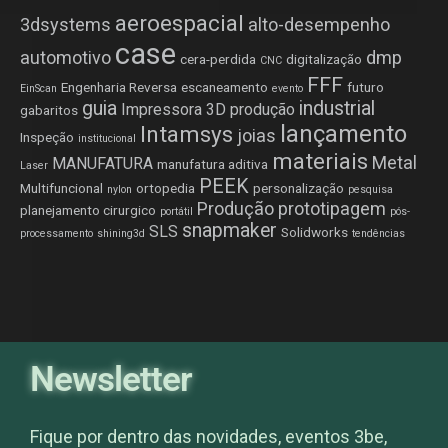
aeroespacial
3dsystems
alto-desempenho
case
automotivo
dmp
cera-perdida
digitalização
CNC
FFF
Engenharia Reversa
escaneamento
futuro
EinScan
evento
guia
industrial
Impressora 3D produção
gabaritos
lançamento
Intamsys
joias
Inspeção
institucional
materiais
Metal
MANUFATURA
manufatura aditiva
Laser
PEEK
Multifuncional
ortopedia
personalização
nylon
pesquisa
Produção
prototipagem
planejamento cirurgico
portátil
pós-
snapmaker
SLS
Solidworks
processamento
shining3d
tendências
Newsletter
Fique por dentro das novidades, eventos 3be,