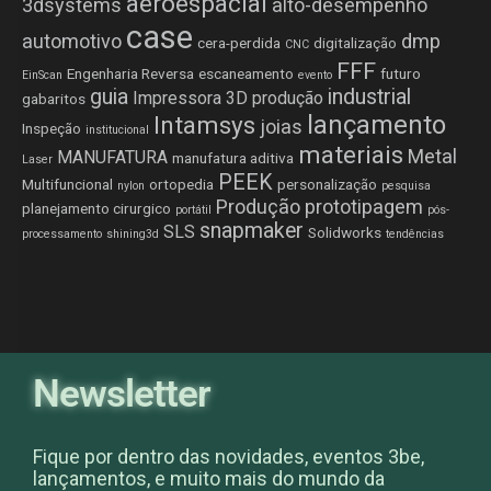
aeroespacial
3dsystems
alto-desempenho
case
automotivo
dmp
cera-perdida
digitalização
CNC
FFF
Engenharia Reversa
escaneamento
futuro
EinScan
evento
guia
industrial
Impressora 3D produção
gabaritos
lançamento
Intamsys
joias
Inspeção
institucional
materiais
Metal
MANUFATURA
manufatura aditiva
Laser
PEEK
Multifuncional
ortopedia
personalização
nylon
pesquisa
Produção
prototipagem
planejamento cirurgico
portátil
pós-
snapmaker
SLS
Solidworks
processamento
shining3d
tendências
Newsletter
Fique por dentro das novidades, eventos 3be,
lançamentos, e muito mais do mundo da