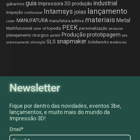
guia
industrial
Impressora 3D produção
gabaritos
lançamento
Intamsys
joias
Inspeção
institucional
materiais
Metal
MANUFATURA
manufatura aditiva
Laser
PEEK
Multifuncional
ortopedia
personalização
nylon
pesquisa
Produção
prototipagem
planejamento cirurgico
portátil
pós-
snapmaker
SLS
Solidworks
processamento
shining3d
tendências
Newsletter
Fique por dentro das novidades, eventos 3be,
lançamentos, e muito mais do mundo da
Impressão 3D!
Email*