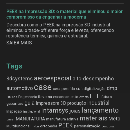
PEEK na Impressão 3D: o material que eliminou o maior
compromisso da engenharia moderna
Descubra como o PEEK na impressão 3D industrial
eliminou o trade-off entre força e leveza, oferecendo
resistência térmica, química e estrutural.
SAIBA MAIS
Tags
aeroespacial
3dsystems
alto-desempenho
case
automotivo
dmp
cera-perdida
digitalização
CNC
FFF
Engenharia Reversa
escaneamento
futuro
EinScan
evento
guia
industrial
Impressora 3D produção
gabaritos
lançamento
Intamsys
joias
Inspeção
institucional
materiais
Metal
MANUFATURA
manufatura aditiva
Laser
PEEK
Multifuncional
ortopedia
personalização
nylon
pesquisa