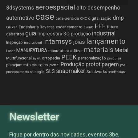
aeroespacial
3dsystems
alto-desempenho
case
automotivo
dmp
cera-perdida
digitalização
CNC
FFF
Engenharia Reversa
escaneamento
futuro
EinScan
evento
guia
industrial
Impressora 3D produção
gabaritos
lançamento
Intamsys
joias
Inspeção
institucional
materiais
Metal
MANUFATURA
manufatura aditiva
Laser
PEEK
Multifuncional
ortopedia
personalização
nylon
pesquisa
Produção
prototipagem
planejamento cirurgico
portátil
pós-
snapmaker
SLS
Solidworks
processamento
shining3d
tendências
Newsletter
Fique por dentro das novidades, eventos 3be,