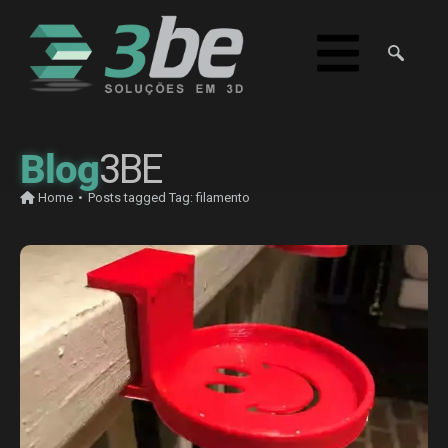
Blog
3BE
Home
•
Posts tagged
Tag:
filamento