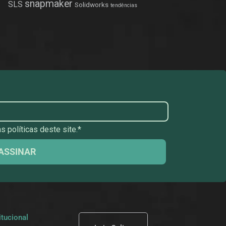
snapmaker
SLS
Solidworks
tendências
 políticas deste site.*
ASSINAR
itucional