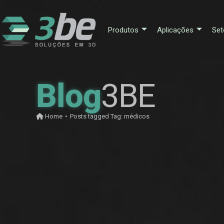
Produtos
Aplicações
Set
Blog
3BE
Home
•
Posts tagged
Tag:
médicos