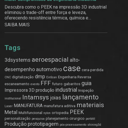
Descubra como o PEEK na impressão 3D industrial
eliminou o trade-off entre força e leveza,
oferecendo resistência térmica, química e
estrutural.
SAIBA MAIS
Tags
aeroespacial
3dsystems
alto-
case
desempenho
automotivo
cera-perdida
dmp
digitalização
Engenharia Reversa
CNC
EinScan
FFF
guia
escaneamento
futuro
gabaritos
evento
industrial
Impressora 3D produção
Inspeção
lançamento
Intamsys
joias
institucional
materiais
MANUFATURA
manufatura aditiva
Laser
PEEK
Metal
Multifuncional
ortopedia
nylon
personalização
planejamento cirurgico
pesquisa
portátil
Produção
prototipagem
pós-processamento
shining3d