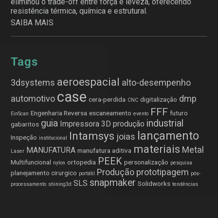
eliminou o trade-off entre força e leveza, oferecendo
resistência térmica, química e estrutural.
SAIBA MAIS
Tags
aeroespacial
3dsystems
alto-desempenho
case
automotivo
dmp
cera-perdida
digitalização
CNC
FFF
Engenharia Reversa
escaneamento
futuro
EinScan
evento
guia
industrial
Impressora 3D produção
gabaritos
lançamento
Intamsys
joias
Inspeção
institucional
materiais
Metal
MANUFATURA
manufatura aditiva
Laser
PEEK
Multifuncional
ortopedia
personalização
nylon
pesquisa
Produção
prototipagem
planejamento cirurgico
portátil
pós-
snapmaker
SLS
Solidworks
processamento
shining3d
tendências