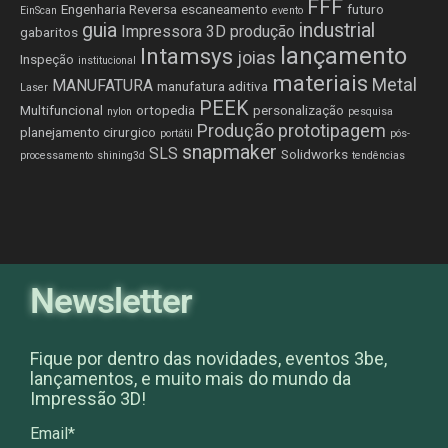
FFF
Engenharia Reversa
escaneamento
futuro
EinScan
evento
guia
industrial
Impressora 3D produção
gabaritos
lançamento
Intamsys
joias
Inspeção
institucional
materiais
Metal
MANUFATURA
manufatura aditiva
Laser
PEEK
Multifuncional
ortopedia
personalização
nylon
pesquisa
Produção
prototipagem
planejamento cirurgico
portátil
pós-
snapmaker
SLS
Solidworks
processamento
shining3d
tendências
Newsletter
Fique por dentro das novidades, eventos 3be,
lançamentos, e muito mais do mundo da
Impressão 3D!
Email*