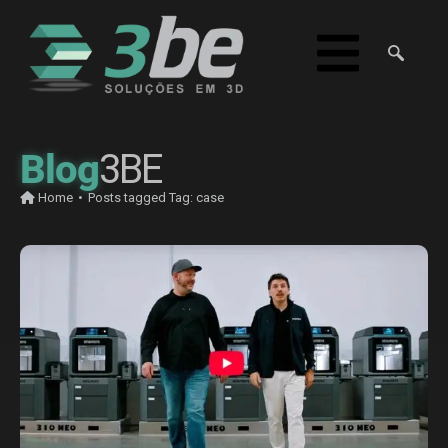
Blog
3BE
Home
•
Posts tagged
Tag:
case