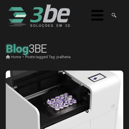
Blog
3BE
Home
•
Posts tagged
Tag:
joalheria