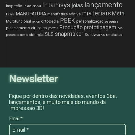
lançamento
Intamsys
joias
Inspeção
institucional
materiais
Metal
MANUFATURA
manufatura aditiva
Laser
PEEK
Multifuncional
ortopedia
personalização
nylon
pesquisa
Produção
prototipagem
planejamento cirurgico
portátil
pós-
snapmaker
SLS
Solidworks
processamento
shining3d
tendências
Newsletter
Fique por dentro das novidades, eventos 3be,
lançamentos, e muito mais do mundo da
Impressão 3D!
Email*