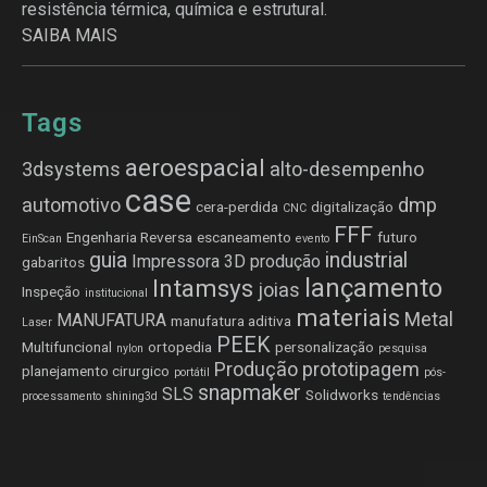
resistência térmica, química e estrutural.
SAIBA MAIS
Tags
aeroespacial
3dsystems
alto-desempenho
case
automotivo
dmp
cera-perdida
digitalização
CNC
FFF
Engenharia Reversa
escaneamento
futuro
EinScan
evento
guia
industrial
Impressora 3D produção
gabaritos
lançamento
Intamsys
joias
Inspeção
institucional
materiais
Metal
MANUFATURA
manufatura aditiva
Laser
PEEK
Multifuncional
ortopedia
personalização
nylon
pesquisa
Produção
prototipagem
planejamento cirurgico
portátil
pós-
snapmaker
SLS
Solidworks
processamento
shining3d
tendências