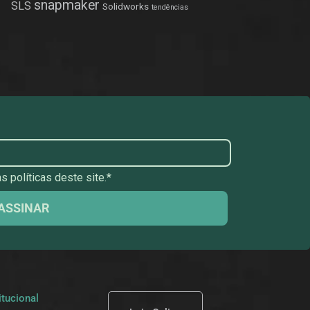
snapmaker
SLS
Solidworks
tendências
 políticas deste site.*
ASSINAR
itucional