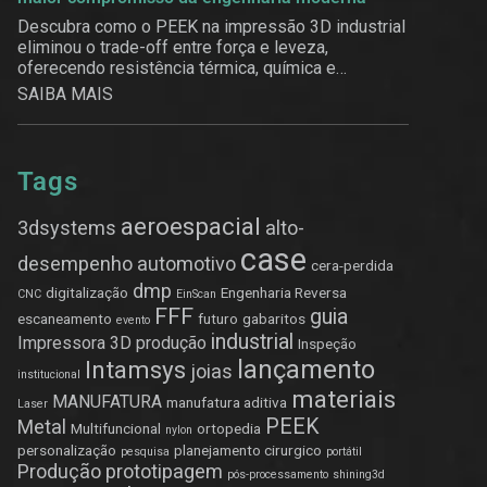
Descubra como o PEEK na impressão 3D industrial
eliminou o trade-off entre força e leveza,
oferecendo resistência térmica, química e
estrutural.
SAIBA MAIS
Tags
aeroespacial
3dsystems
alto-
case
desempenho
automotivo
cera-perdida
dmp
digitalização
Engenharia Reversa
CNC
EinScan
FFF
guia
escaneamento
futuro
gabaritos
evento
industrial
Impressora 3D produção
Inspeção
lançamento
Intamsys
joias
institucional
materiais
MANUFATURA
manufatura aditiva
Laser
PEEK
Metal
Multifuncional
ortopedia
nylon
personalização
planejamento cirurgico
pesquisa
portátil
Produção
prototipagem
pós-processamento
shining3d