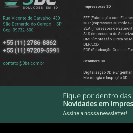
Impressoras 3D
Rua Vicente de Carvalho, 430
FFF (Fabricação com Filame
MJP (Impressora Múltiplos J
São Bernardo do Campo – SP
SLA (Impressora de Esterolit
Cep: 09732-600
SLS (Impressora de Sinteriza
DMP (Impressão Direta no Me
+55 (11) 2786-8862
DLP/LCD
+55 (11) 97209-5991
F
GF (Fabricação Granular Fu
Scanners 3D
contato@3be.com.br
Digitalização 3D e Engenhar
Metrologia e Inspeção 3D
Softwares
Fique por dentro das
Digitalização 3D
Novidades em Impre
Inspeção
D2P (DICOM to Print)
Assine a nossa newsletter!