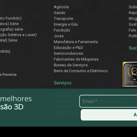
Agrícola
Sob
Saúde
Repr
nto Fundido)
Transporte
Blog
atos) Série
Energia e Gás
Sust
ografia) série
Fundição
Fale
ção Seletiva a Laser)
Joias
Polí
tal) Série
Manufatura e Ferramenta
Educação e P&D
Sus
ndida)
Semicondutores
Fabricantes de Máquinas
Bureau de Serviços
Bens de Consumo e Eletrônico
ia Reversa
Serviços
Impressão 3D Sob Demanda
 melhores
Digitalização 3D e Engenharia Reversa
ssão 3D
Medição e Inspeção 3D
Aluguel de Equipamentos
A