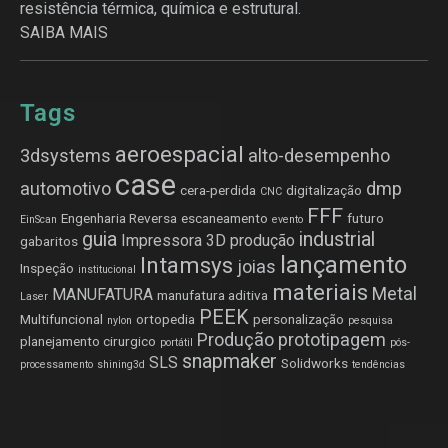
resistência térmica, química e estrutural.
SAIBA MAIS
Tags
aeroespacial
3dsystems
alto-desempenho
case
automotivo
dmp
cera-perdida
digitalização
CNC
FFF
Engenharia Reversa
escaneamento
futuro
EinScan
evento
guia
industrial
Impressora 3D produção
gabaritos
lançamento
Intamsys
joias
Inspeção
institucional
materiais
Metal
MANUFATURA
manufatura aditiva
Laser
PEEK
Multifuncional
ortopedia
personalização
nylon
pesquisa
Produção
prototipagem
planejamento cirurgico
portátil
pós-
snapmaker
SLS
Solidworks
processamento
shining3d
tendências