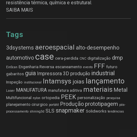
resistência térmica, química e estrutural.
SAIBA MAIS
Tags
aeroespacial
3dsystems
alto-desempenho
case
automotivo
dmp
cera-perdida
digitalização
CNC
FFF
Engenharia Reversa
escaneamento
futuro
EinScan
evento
guia
industrial
Impressora 3D produção
gabaritos
lançamento
Intamsys
joias
Inspeção
institucional
materiais
Metal
MANUFATURA
manufatura aditiva
Laser
PEEK
Multifuncional
ortopedia
personalização
nylon
pesquisa
Produção
prototipagem
planejamento cirurgico
portátil
pós-
snapmaker
SLS
Solidworks
processamento
shining3d
tendências