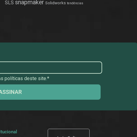
snapmaker
SLS
Solidworks
tendências
 políticas deste site.*
ASSINAR
itucional