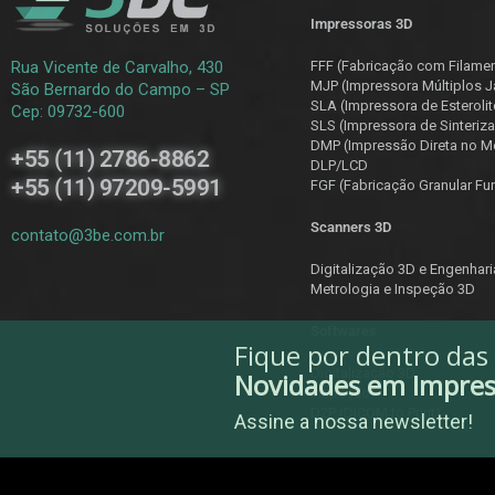
Impressoras 3D
Rua Vicente de Carvalho, 430
FFF (Fabricação com Filame
MJP (Impressora Múltiplos J
São Bernardo do Campo – SP
SLA (Impressora de Esterolit
Cep: 09732-600
SLS (Impressora de Sinteriza
DMP (Impressão Direta no Me
+55 (11) 2786-8862
DLP/LCD
+55 (11) 97209-5991
F
GF (Fabricação Granular Fu
Scanners 3D
contato@3be.com.br
Digitalização 3D e Engenhar
Metrologia e Inspeção 3D
Softwares
Fique por dentro das
Digitalização 3D
Novidades em Impre
Inspeção
D2P (DICOM to Print)
Assine a nossa newsletter!