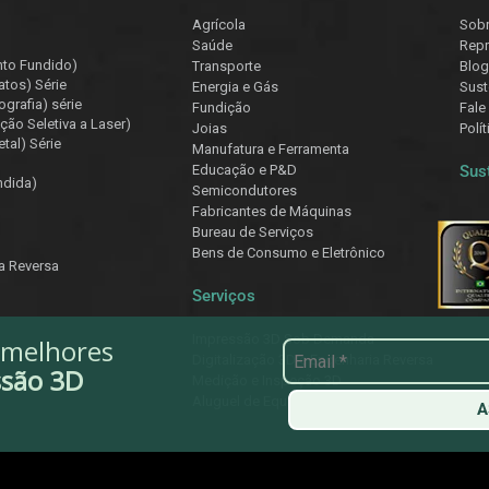
Agrícola
Sob
Saúde
Repr
nto Fundido)
Transporte
Blog
atos) Série
Energia e Gás
Sust
ografia) série
Fundição
Fale
ção Seletiva a Laser)
Joias
Polí
tal) Série
Manufatura e Ferramenta
Educação e P&D
Sus
ndida)
Semicondutores
Fabricantes de Máquinas
Bureau de Serviços
Bens de Consumo e Eletrônico
ia Reversa
Serviços
Impressão 3D Sob Demanda
 melhores
Digitalização 3D e Engenharia Reversa
ssão 3D
Medição e Inspeção 3D
Aluguel de Equipamentos
A