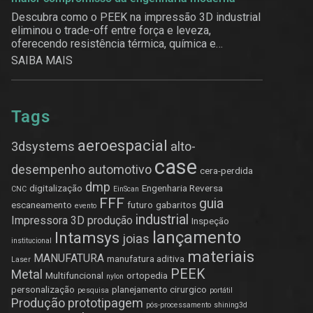
Descubra como o PEEK na impressão 3D industrial
eliminou o trade-off entre força e leveza,
oferecendo resistência térmica, química e
estrutural.
SAIBA MAIS
Tags
aeroespacial
3dsystems
alto-
case
desempenho
automotivo
cera-perdida
dmp
digitalização
Engenharia Reversa
CNC
EinScan
FFF
guia
escaneamento
futuro
gabaritos
evento
industrial
Impressora 3D produção
Inspeção
lançamento
Intamsys
joias
institucional
materiais
MANUFATURA
manufatura aditiva
Laser
PEEK
Metal
Multifuncional
ortopedia
nylon
personalização
planejamento cirurgico
pesquisa
portátil
Produção
prototipagem
pós-processamento
shining3d